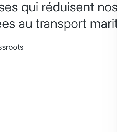
ises qui réduisent nos é
iées au transport maritim
ssroots