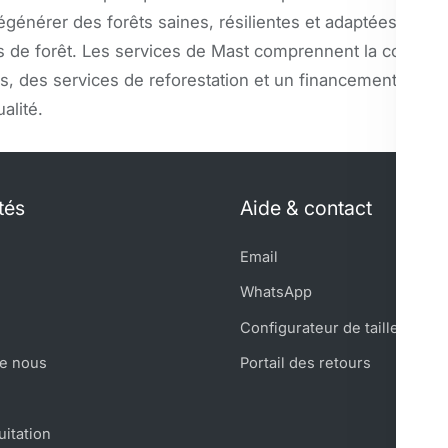
égénérer des forêts saines, résilientes et adaptées au cl
 de forêt. Les services de Mast comprennent la collecte
, des services de reforestation et un financement basé 
alité.
tés
Aide & contact
Email
WhatsApp
Configurateur de taille
de nous
Portail des retours
uitation