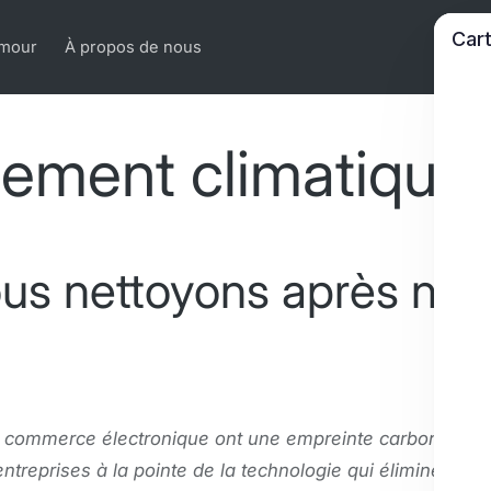
Car
Amour
À propos de nous
ement climatique
us nettoyons après nou
e commerce électronique ont une empreinte carbone. C'
ntreprises à la pointe de la technologie qui éliminent le c