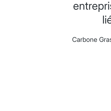
entrepr
l
Carbone Gra