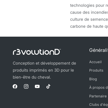
technologies pour r
cause des incendies
culture de semences
carbone de haute qu
Générali
Accueil
Conception et développement de
produits imprimés en 3D pour le
Produits
bien-être du cheval.
Blog
À propos 
Facebook
Instagram
YouTube
TikTok
Partenaire
Clubs d'éq