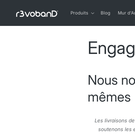
Sauter
au
contenu
Produits
Blog
Mur d'
Engag
Nous no
mêmes
Les livraisons d
soutenons les e