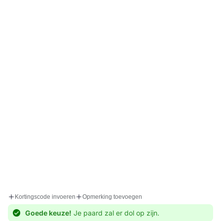
bestellingen
We financieren
Meer info
innovaties in...
Bodem
Bos
Facebook
Instagram
YouTube
TikTok
NL
Betaalmethoden
Kortingscode invoeren
Opmerking toevoegen
© 2026,
r3vobanD
Aangedreven door Shopify
Restitutiebeleid
Goede keuze!
Je paard zal er dol op zijn.