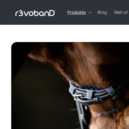
Skip to
content
Produkte
Blog
Wall of
Skip to
product
information